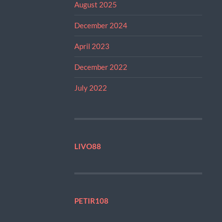
August 2025
December 2024
April 2023
December 2022
July 2022
LIVO88
PETIR108