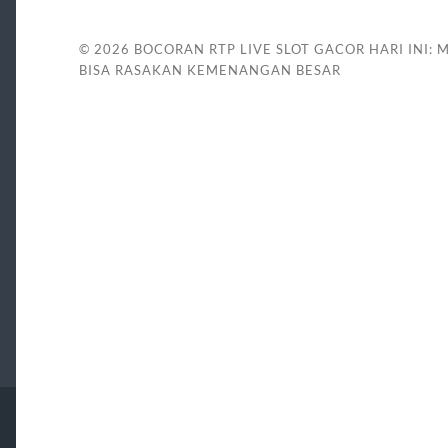
© 2026
BOCORAN RTP LIVE SLOT GACOR HARI INI: 
BISA RASAKAN KEMENANGAN BESAR