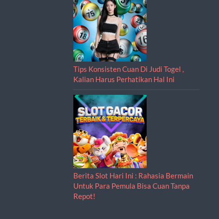
Tips Konsisten Cuan Di Judi Togel ,
Kalian Harus Perhatikan Hal Ini
Berita Slot Hari Ini : Rahasia Bermain
Untuk Para Pemula Bisa Cuan Tanpa
Repot!