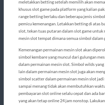
meletakkan betting setelah memilih akan mema
khusus slot game pada platform yang kalian paka
range betting berlaku dan beberapa jenis simbo
pemicu kemenangan. Letakkan betting di atas b
slot, tekan tuas putaran dalam slot game untu
mesin slot tempat dimana semua simbol dalam 
Kemenangan permainan mesin slot akan diperol
simbol kembare yang muncul dari gulungan mesi
dalam permainan mesin slot. Simbol wilds yan
lain dalam permainan mesin slot juga akan men
simbol scatter dalam permainan mesin slot jadi 
sampai menang tidak akan membutuhkan waktu 
pembayaran slot online selalu cepat dan ada ba
yang akan tetap online 24 jam nonstop. Lakukan c