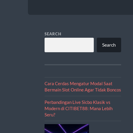
SEARCH
Search
Cara Cerdas Mengatur Modal Saat
Bermain Slot Online Agar Tidak Boncos
Perbandingan Live Sicbo Klasik vs
Modern di CITIBET88: Mana Lebih
Seru?