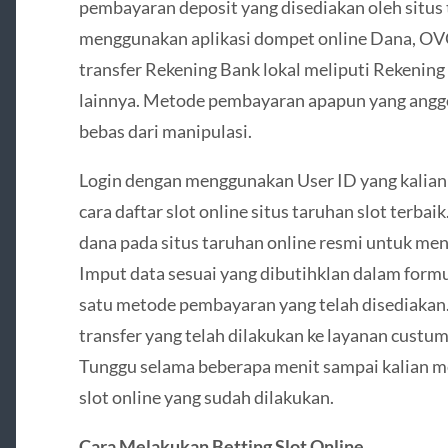
pembayaran deposit yang disediakan oleh situs 
menggunakan aplikasi dompet online Dana, OV
transfer Rekening Bank lokal meliputi Rekening
lainnya. Metode pembayaran apapun yang anggo
bebas dari manipulasi.
Login dengan menggunakan User ID yang kalian
cara daftar slot online situs taruhan slot terba
dana pada situs taruhan online resmi untuk me
Imput data sesuai yang dibutihklan dalam formu
satu metode pembayaran yang telah disediakan
transfer yang telah dilakukan ke layanan custumer
Tunggu selama beberapa menit sampai kalian me
slot online yang sudah dilakukan.
Cara Melakukan Betting Slot Online