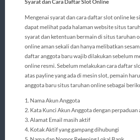
Syarat dan Cara Daftar Slot Online
Mengenai syarat dan cara daftar slot online ke si
dapat melihat pada halaman website situs taru
syarat dan ketentuan bermain di situs taruhan o
online aman sekali dan hanya melibatkan sesam
daftar anggota baru wajib dilakukan sebelum me
online resmi. Sebelum melakukan cara daftar slo
atas payline yang ada di mesin slot, pemain ha
anggota baru situs taruhan online sebagai berik
1. Nama Akun Anggota
2. Kata Kunci Akun Anggota dengan perpaduan a
3. Alamat Email masih aktif
4. Kotak Aktif yang gampang dihubungi
5. Nama dan Nomor Rekening Lokal Bank