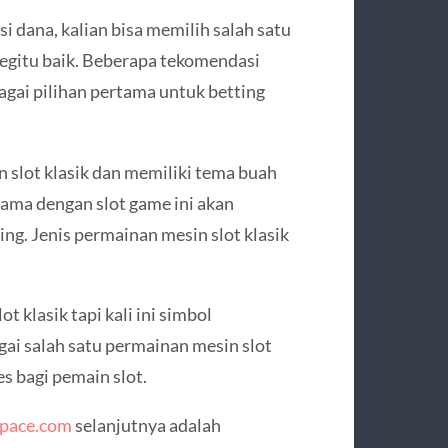
si dana, kalian bisa memilih salah satu
 begitu baik. Beberapa tekomendasi
gai pilihan pertama untuk betting
 slot klasik dan memiliki tema buah
tama dengan slot game ini akan
g. Jenis permainan mesin slot klasik
t klasik tapi kali ini simbol
gai salah satu permainan mesin slot
es bagi pemain slot.
pace.com
selanjutnya adalah