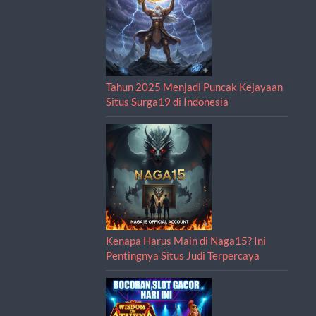
Tahun 2025 Menjadi Puncak Kejayaan
Situs Surga19 di Indonesia
Kenapa Harus Main di Naga15? Ini
Pentingnya Situs Judi Terpercaya