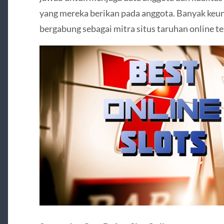
yang mereka berikan pada anggota. Banyak keun
bergabung sebagai mitra situs taruhan online te