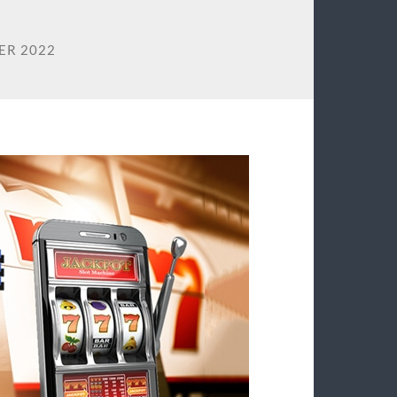
ER 2022