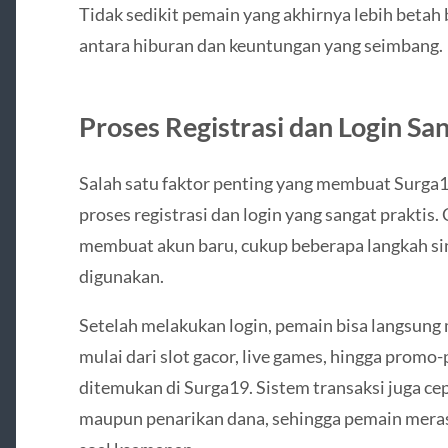
Tidak sedikit pemain yang akhirnya lebih betah
antara hiburan dan keuntungan yang seimbang.
Proses Registrasi dan Login S
Salah satu faktor penting yang membuat Surga1
proses registrasi dan login yang sangat praktis.
membuat akun baru, cukup beberapa langkah sing
digunakan.
Setelah melakukan login, pemain bisa langsung 
mulai dari slot gacor, live games, hingga prom
ditemukan di Surga19. Sistem transaksi juga ce
maupun penarikan dana, sehingga pemain meras