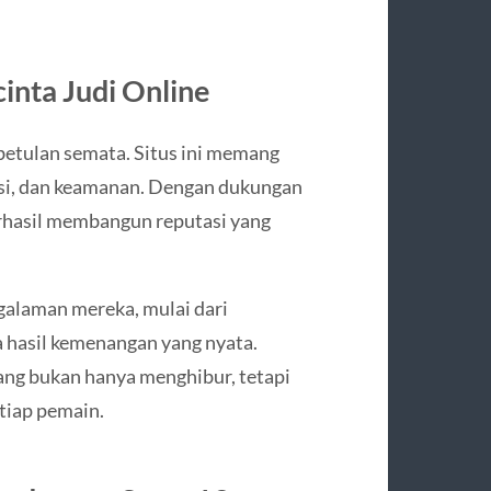
inta Judi Online
betulan semata. Situs ini memang
nsi, dan keamanan. Dengan dukungan
erhasil membangun reputasi yang
alaman mereka, mulai dari
a hasil kemenangan yang nyata.
ang bukan hanya menghibur, tetapi
tiap pemain.