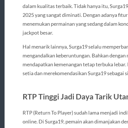
dalam kualitas terbaik. Tidak hanya itu, Surga1
2025 yang sangat diminati. Dengan adanya fitur 
menemukan permainan yang sedang dalam kondi
jackpot besar.
Hal menarik lainnya, Surga19 selalu memperbar
mengandalkan keberuntungan. Bahkan dengan mo
mendapatkan kemenangan tetap terbuka lebar.
setia dan merekomendasikan Surga19 sebagai si
RTP Tinggi Jadi Daya Tarik Ut
RTP (Return To Player) sudah lama menjadi indik
online. Di Surga19, pemain akan dimanjakan de