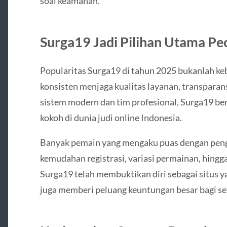
soal keamanan.
Surga19 Jadi Pilihan Utama Pec
Popularitas Surga19 di tahun 2025 bukanlah ke
konsisten menjaga kualitas layanan, transpara
sistem modern dan tim profesional, Surga19 b
kokoh di dunia judi online Indonesia.
Banyak pemain yang mengaku puas dengan peng
kemudahan registrasi, variasi permainan, hingg
Surga19 telah membuktikan diri sebagai situs y
juga memberi peluang keuntungan besar bagi se