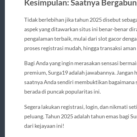
Kesimpulan: Saatnya Bergabun
Tidak berlebihan jika tahun 2025 disebut seba
aspek yang ditawarkan situs ini benar-benar d
pengalaman terbaik, mulai dari slot gacor denga
proses registrasi mudah, hingga transaksi aman
Bagi Anda yang ingin merasakan sensasi bermain
premium, Surga19 adalah jawabannya. Jangan h
saatnya Anda sendiri membuktikan bagaimana s
berada di puncak popularitas ini.
Segera lakukan registrasi, login, dan nikmati s
peluang. Tahun 2025 adalah tahun emas bagi Su
dari kejayaan ini!