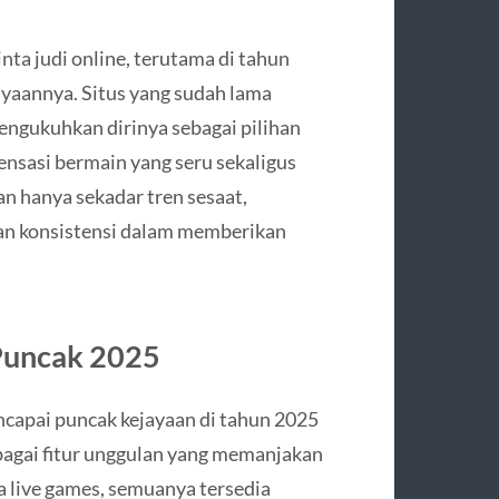
nta judi online, terutama di tahun
ayaannya. Situs yang sudah lama
engukuhkan dirinya sebagai pilihan
ensasi bermain yang seru sekaligus
n hanya sekadar tren sesaat,
 dan konsistensi dalam memberikan
Puncak 2025
capai puncak kejayaan di tahun 2025
agai fitur unggulan yang memanjakan
a live games, semuanya tersedia