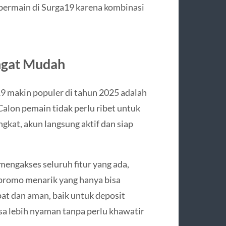
 bermain di Surga19 karena kombinasi
angat Mudah
9 makin populer di tahun 2025 adalah
 Calon pemain tidak perlu ribet untuk
kat, akun langsung aktif dan siap
mengakses seluruh fitur yang ada,
o-promo menarik yang hanya bisa
pat dan aman, baik untuk deposit
a lebih nyaman tanpa perlu khawatir