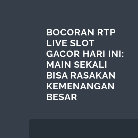
BOCORAN RTP
LIVE SLOT
GACOR HARI INI:
MAIN SEKALI
BISA RASAKAN
KEMENANGAN
BESAR