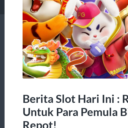
Berita Slot Hari Ini 
Untuk Para Pemula B
Repot!