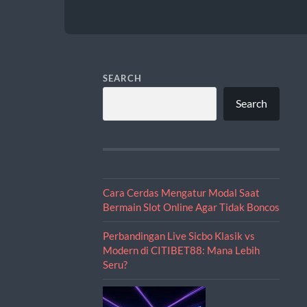
SEARCH
Search
Cara Cerdas Mengatur Modal Saat
Bermain Slot Online Agar Tidak Boncos
Perbandingan Live Sicbo Klasik vs
Modern di CITIBET88: Mana Lebih
Seru?