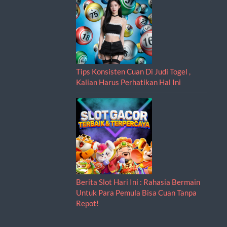
Tips Konsisten Cuan Di Judi Togel ,
Kalian Harus Perhatikan Hal Ini
Berita Slot Hari Ini : Rahasia Bermain
Untuk Para Pemula Bisa Cuan Tanpa
Repot!