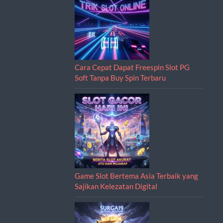
Cara Cepat Dapat Freespin Slot PG
Soft Tanpa Buy Spin Terbaru
Game Slot Bertema Asia Terbaik yang
Sajikan Kelezatan Digital