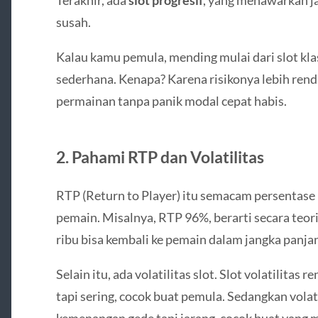
susah.
Kalau kamu pemula, mending mulai dari slot klas
sederhana. Kenapa? Karena risikonya lebih rend
permainan tanpa panik modal cepat habis.
2. Pahami RTP dan Volatilitas
RTP (Return to Player) itu semacam persentase
pemain. Misalnya, RTP 96%, berarti secara teori
ribu bisa kembali ke pemain dalam jangka panja
Selain itu, ada volatilitas slot. Slot volatilitas
tapi sering, cocok buat pemula. Sedangkan volati