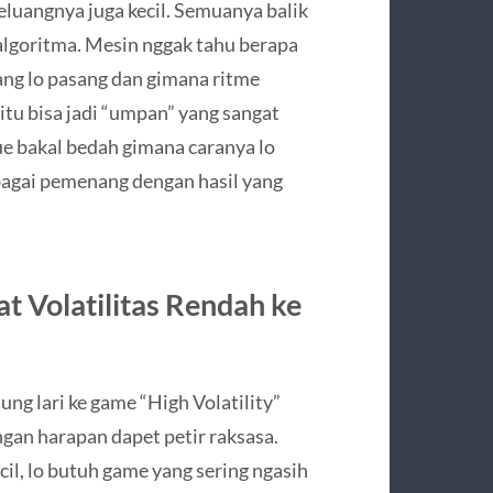
peluangnya juga kecil. Semuanya balik
 algoritma. Mesin nggak tahu berapa
ng lo pasang dan gimana ritme
 itu bisa jadi “umpan” yang sangat
 gue bakal bedah gimana caranya lo
ebagai pemenang dengan hasil yang
t Volatilitas Rendah ke
ung lari ke game “High Volatility”
gan harapan dapet petir raksasa.
cil, lo butuh game yang sering ngasih