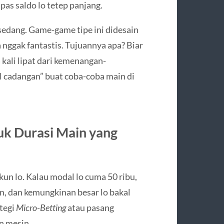
s saldo lo tetep panjang.
sedang. Game-game tipe ini didesain
 nggak fantastis. Tujuannya apa? Biar
a kali lipat dari kemenangan-
l cadangan” buat coba-coba main di
tuk Durasi Main yang
un lo. Kalau modal lo cuma 50 ribu,
an, dan kemungkinan besar lo bakal
tegi
Micro-Betting
atau pasang
n mesin.