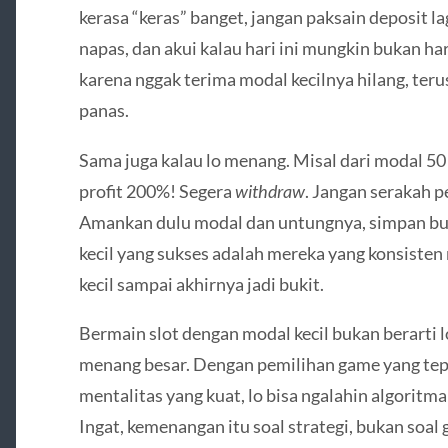
kerasa “keras” banget, jangan paksain deposit lag
napas, dan akui kalau hari ini mungkin bukan h
karena nggak terima modal kecilnya hilang, teru
panas.
Sama juga kalau lo menang. Misal dari modal 50 r
profit 200%! Segera
withdraw
. Jangan serakah pe
Amankan dulu modal dan untungnya, simpan bua
kecil yang sukses adalah mereka yang konsis
kecil sampai akhirnya jadi bukit.
Bermain slot dengan modal kecil bukan berarti
menang besar. Dengan pemilihan game yang te
mentalitas yang kuat, lo bisa ngalahin algoritm
Ingat, kemenangan itu soal strategi, bukan soal