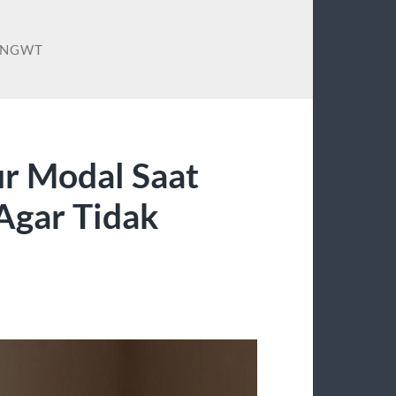
INGWT
r Modal Saat
Agar Tidak