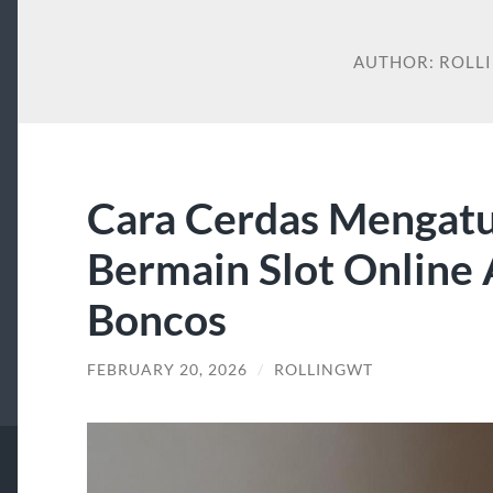
AUTHOR:
ROLL
Cara Cerdas Mengatu
Bermain Slot Online 
Boncos
FEBRUARY 20, 2026
/
ROLLINGWT