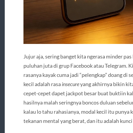
Jujur aja, sering banget kita ngerasa minder pas
puluhan juta di grup Facebook atau Telegram. 
rasanya kayak cuma jadi “pelengkap” doang di 
kecil adalah rasa
insecure
yang akhirnya bikin kit
cepet-cepet dapet jackpot besar buat buktiin kal
hasilnya malah seringnya boncos duluan sebelu
kalau lo tahu rahasianya, modal kecil itu punya 
tekanan mental yang berat, dan itu adalah kunci