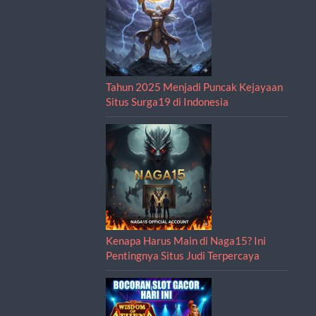
Tahun 2025 Menjadi Puncak Kejayaan
Situs Surga19 di Indonesia
Kenapa Harus Main di Naga15? Ini
Pentingnya Situs Judi Terpercaya