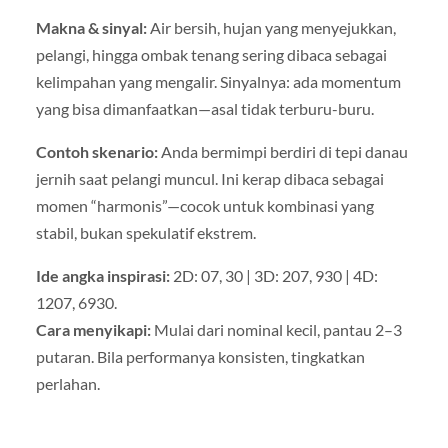
Makna & sinyal:
Air bersih, hujan yang menyejukkan,
pelangi, hingga ombak tenang sering dibaca sebagai
kelimpahan yang mengalir. Sinyalnya: ada momentum
yang bisa dimanfaatkan—asal tidak terburu-buru.
Contoh skenario:
Anda bermimpi berdiri di tepi danau
jernih saat pelangi muncul. Ini kerap dibaca sebagai
momen “harmonis”—cocok untuk kombinasi yang
stabil, bukan spekulatif ekstrem.
Ide angka inspirasi:
2D: 07, 30 | 3D: 207, 930 | 4D:
1207, 6930.
Cara menyikapi:
Mulai dari nominal kecil, pantau 2–3
putaran. Bila performanya konsisten, tingkatkan
perlahan.