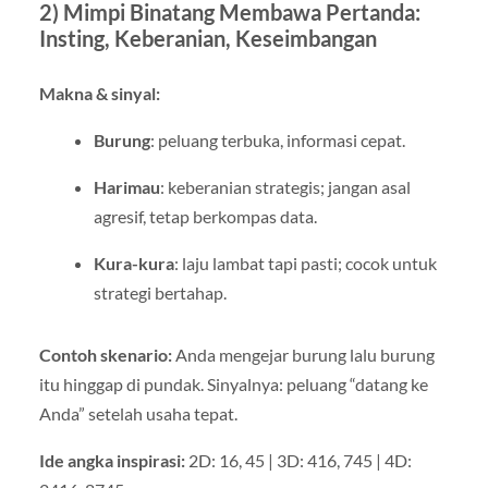
2) Mimpi Binatang Membawa Pertanda:
Insting, Keberanian, Keseimbangan
Makna & sinyal:
Burung
: peluang terbuka, informasi cepat.
Harimau
: keberanian strategis; jangan asal
agresif, tetap berkompas data.
Kura-kura
: laju lambat tapi pasti; cocok untuk
strategi bertahap.
Contoh skenario:
Anda mengejar burung lalu burung
itu hinggap di pundak. Sinyalnya: peluang “datang ke
Anda” setelah usaha tepat.
Ide angka inspirasi:
2D: 16, 45 | 3D: 416, 745 | 4D: