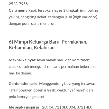
2523, 7958.
Cara menyikapi:
Terapkan
layer 3 tingkat
: inti (paling
yakin), pengiring dekat, cadangan jauh (high variance)
dengan porsi dana menurun.
6) Mimpi Keluarga Baru: Pernikahan,
Kehamilan, Kelahiran
Makna & sinyal:
Awal babak baru dan komitmen;
cocok untuk mengunci rencana permainan beberapa
hari ke depan.
Contoh skenario:
Menggendong bayi yang tertawa.
Tafsir populer: potensi fresh; waktunya “reset” dari
pola lama yang macet.
Ide angka inspirasi:
2D: 04, 72 | 3D: 304, 872 | 4D: