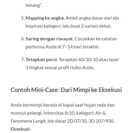
tenang”.
Mapping ke angka.
Ambil angka dasar dari ide
inspirasi kategori, lalu buat 2 variasi dekat.
Saring dengan riwayat.
Cocokkan ke catatan
performa Anda di 7–14 hari terakhir.
Tetapkan porsi.
Terapkan 60/30/10 atau layer
3 tingkat sesuai profil risiko Anda.
Contoh Mini-Case: Dari Mimpi ke Eksekusi
Anda bermimpi berada di kapal saat hujan reda dan
muncul pelangi. Intensitas 8/10, kategori: Air &
Fenomena Langit. Ide dasar 2D 07/30, 3D 207/930.
Eksekusi: