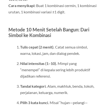
Cara menyikapi:
Buat 1 kombinasi cermin, 1 kombinasi
urutan, 1 kombinasi variasi ±1 digit.
Metode 10 Menit Setelah Bangun: Dari
Simbol ke Kombinasi
Tulis cepat (2 menit).
Catat semua simbol,
warna, lokasi, jam, dan dialog pendek.
Nilai intensitas (1–10).
Mimpi yang
“menempel” di kepala sering lebih produktif
dijadikan referensi.
Tandai kategori.
Alam, makhluk, benda, tokoh,
perjalanan, keluarga, numerik.
Pilih 3 kata kunci.
Misal “hujan—pelangi—