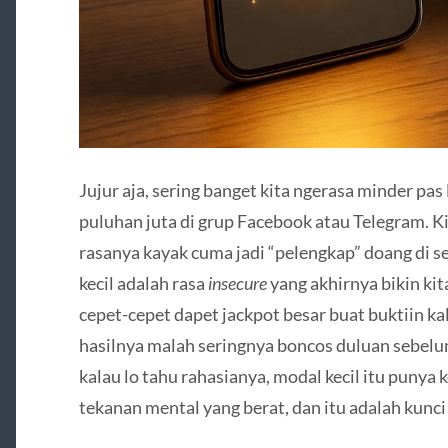
Jujur aja, sering banget kita ngerasa minder pas
puluhan juta di grup Facebook atau Telegram. 
rasanya kayak cuma jadi “pelengkap” doang di 
kecil adalah rasa
insecure
yang akhirnya bikin kit
cepet-cepet dapet jackpot besar buat buktiin kal
hasilnya malah seringnya boncos duluan sebelu
kalau lo tahu rahasianya, modal kecil itu punya 
tekanan mental yang berat, dan itu adalah kunci