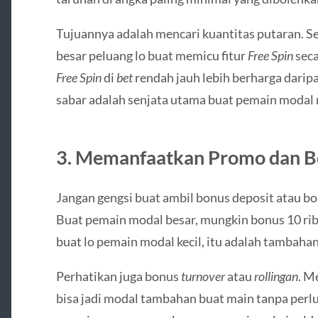
Tujuannya adalah mencari kuantitas putaran. S
besar peluang lo buat memicu fitur
Free Spin
seca
Free Spin
di
bet
rendah jauh lebih berharga darip
sabar adalah senjata utama buat pemain modal 
3. Memanfaatkan Promo dan B
Jangan gengsi buat ambil bonus deposit atau bo
Buat pemain modal besar, mungkin bonus 10 ribu
buat lo pemain modal kecil, itu adalah tambaha
Perhatikan juga bonus
turnover
atau
rollingan
. M
bisa jadi modal tambahan buat main tanpa perlu 