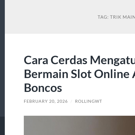
TAG:
TRIK MAIN
Cara Cerdas Mengatu
Bermain Slot Online 
Boncos
FEBRUARY 20, 2026
/
ROLLINGWT