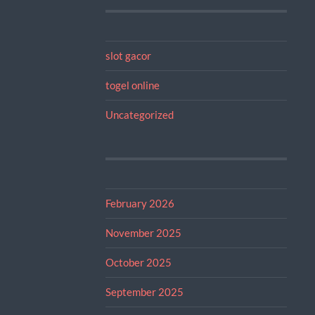
slot gacor
togel online
Uncategorized
February 2026
November 2025
October 2025
September 2025