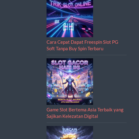
Cara Cepat Dapat Freespin Slot PG
Soft Tanpa Buy Spin Terbaru
Game Slot Bertema Asia Terbaik yang
Sajikan Kelezatan Digital