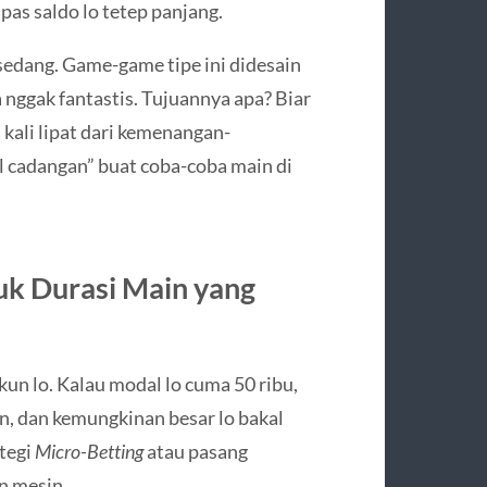
s saldo lo tetep panjang.
sedang. Game-game tipe ini didesain
 nggak fantastis. Tujuannya apa? Biar
a kali lipat dari kemenangan-
l cadangan” buat coba-coba main di
tuk Durasi Main yang
un lo. Kalau modal lo cuma 50 ribu,
an, dan kemungkinan besar lo bakal
tegi
Micro-Betting
atau pasang
n mesin.