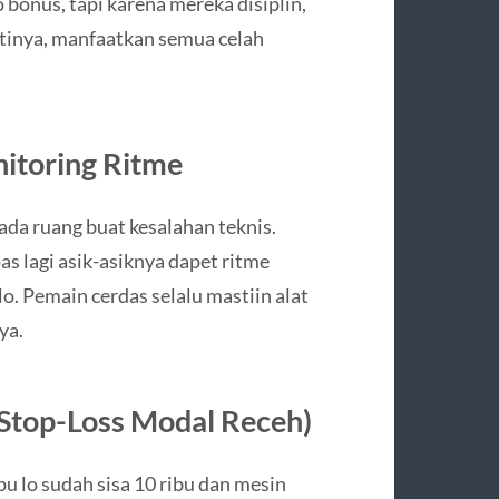
bonus, tapi karena mereka disiplin,
 Intinya, manfaatkan semua celah
itoring Ritme
ada ruang buat kesalahan teknis.
as lagi asik-asiknya dapet ritme
o. Pemain cerdas selalu mastiin alat
ya.
(Stop-Loss Modal Receh)
ibu lo sudah sisa 10 ribu dan mesin