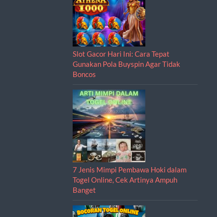
Slot Gacor Hari Ini: Cara Tepat
Gunakan Pola Buyspin Agar Tidak
Boncos
7 Jenis Mimpi Pembawa Hoki dalam
Togel Online, Cek Artinya Ampuh
Banget