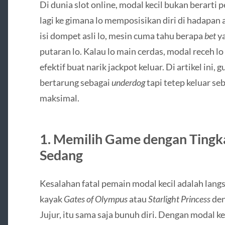
Di dunia slot online, modal kecil bukan berarti 
lagi ke gimana lo memposisikan diri di hadapan
isi dompet asli lo, mesin cuma tahu berapa
bet
ya
putaran lo. Kalau lo main cerdas, modal receh lo
efektif buat narik jackpot keluar. Di artikel ini,
bertarung sebagai
underdog
tapi tetep keluar s
maksimal.
1. Memilih Game dengan Tingka
Sedang
Kesalahan fatal pemain modal kecil adalah langs
kayak
Gates of Olympus
atau
Starlight Princess
den
Jujur, itu sama saja bunuh diri. Dengan modal ke